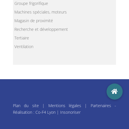
Groupe frigorifique
Machines spéciales, moteurs
Magasin de proximité
Recherche et développement
Tertiaire
Ventilation
Plan du site
|
Mentions légales
|
Partenaires
-
Réalisation :
Co-F4 Lyon
|
Insonoriser