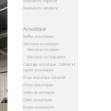
Réalisations Frigoriste
Réalisations Métallerie
Acoustique
Baffles acoustiques
Silencieux acoustiques
Silencieux circulaires
Silencieux rectangulaires
Capotage acoustique : Cabines et
capots acoustiques
Écran acoustique industriel
Portes acoustiques
Grilles de ventilation
Dalles acoustiques
Etudes acoustiques