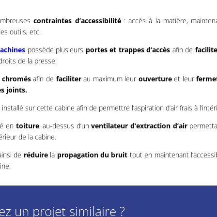
nombreuses
contraintes d’accessibilité
: accès à la matière, mainten
s outils, etc.
achines
possède plusieurs
portes et trappes d’accès
afin de
facilite
roits de la presse.
x chromés
afin de
faciliter
au maximum leur
ouverture
et leur
ferme
 joints.
installé sur cette cabine afin de permettre l’aspiration d’air frais à l’intér
né en
toiture
, au-dessus d’un
ventilateur
d’extraction
d’air
permetta
térieur de la cabine.
insi de
réduire
la
propagation
du bruit
tout en maintenant l’accessibi
ine.
z un projet similaire ?