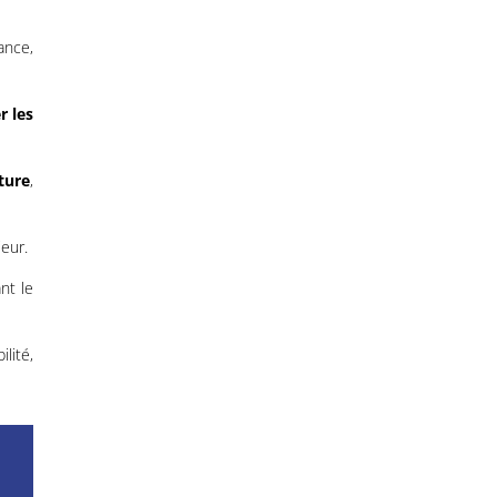
ance,
r les
ture
,
ieur.
nt le
lité,