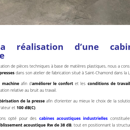
a réalisation d’une cabi
se
rication de pièces techniques à base de matières plastiques, nous a cons
 presses
dans son atelier de fabrication situé à Saint-Chamond dans la L
e machine
afin d’
améliorer le confort
et les
conditions de travai
ion relative au bruit au travail.
érisation de la presse
afin d’orienter au mieux le choix de la solutio
rateur et
100 dB(C)
.
ons opté pour des
cabines acoustiques industrielles
constituée
aiblissement acoustique Rw de 38 dB
, tout en positionnant la structu