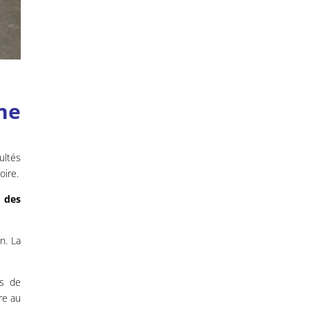
ne
ultés
oire.
l des
n. La
s de
re au